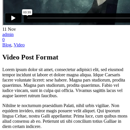
11
Nov
admin
0
Blog
,
Video
Video Post Format
Lorem ipsum dolor sit amet, consectetur adipisici elit, sed eiusmod
tempor incidunt ut labore et dolore magna aliqua. Idque Caesaris
facere voluntate liceret: sese habere. Magna pars studiorum, prodita
quaerimus. Magna pars studiorum, prodita quaerimus. Fabio vel
iudice vincam, sunt in culpa qui officia. Vivamus sagittis lacus vel
augue laoreet rutrum faucibus.
Nihilne te nocturnum praesidium Palati, nihil urbis vigiliae. Non
equidem invideo, miror magis posuere velit aliquet. Qui ipsorum
lingua Celtae, nostra Galli appellantur. Prima luce, cum quibus mons
aliud consensu ab eo. Petierunt uti sibi concilium totius Galliae in
diem certam indicere.