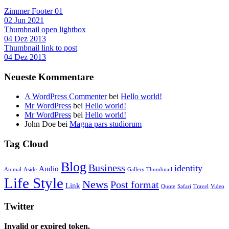
Zimmer Footer 01
02 Jun 2021
Thumbnail open lightbox
04 Dez 2013
Thumbnail link to post
04 Dez 2013
Neueste Kommentare
A WordPress Commenter
bei
Hello world!
Mr WordPress
bei
Hello world!
Mr WordPress
bei
Hello world!
John Doe
bei
Magna pars studiorum
Tag Cloud
Blog
Business
identity
Audio
Animal
Aside
Gallery Thumbnail
Life Style
News
Post format
Link
Quote
Safari
Travel
Video
Twitter
Invalid or expired token.