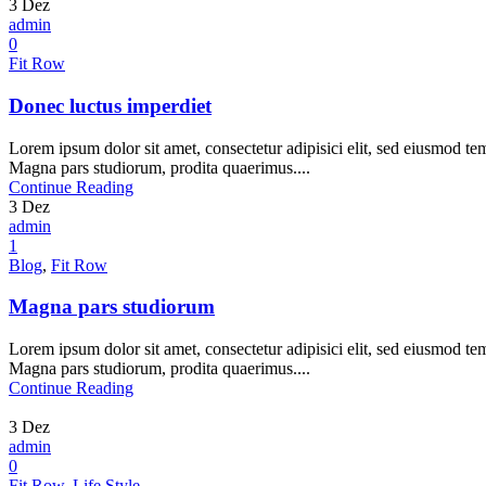
3
Dez
admin
0
Fit Row
Donec luctus imperdiet
Lorem ipsum dolor sit amet, consectetur adipisici elit, sed eiusmod te
Magna pars studiorum, prodita quaerimus....
Continue Reading
3
Dez
admin
1
Blog
,
Fit Row
Magna pars studiorum
Lorem ipsum dolor sit amet, consectetur adipisici elit, sed eiusmod te
Magna pars studiorum, prodita quaerimus....
Continue Reading
3
Dez
admin
0
Fit Row
,
Life Style