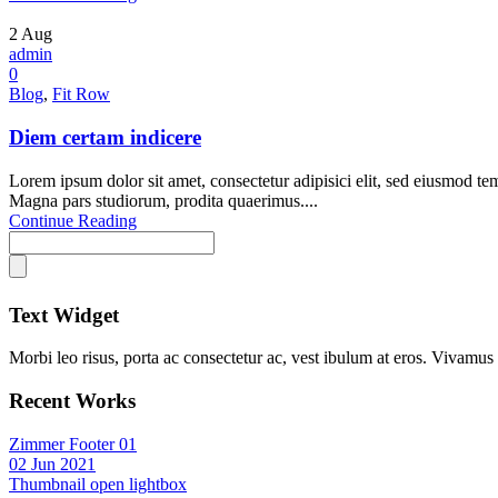
2
Aug
admin
0
Blog
,
Fit Row
Diem certam indicere
Lorem ipsum dolor sit amet, consectetur adipisici elit, sed eiusmod te
Magna pars studiorum, prodita quaerimus....
Continue Reading
Text Widget
Morbi leo risus, porta ac consectetur ac, vest ibulum at eros. Vivamus s
Recent Works
Zimmer Footer 01
02 Jun 2021
Thumbnail open lightbox