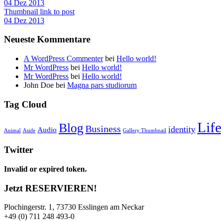
04 Dez 2013
Thumbnail link to post
04 Dez 2013
Neueste Kommentare
A WordPress Commenter
bei
Hello world!
Mr WordPress
bei
Hello world!
Mr WordPress
bei
Hello world!
John Doe
bei
Magna pars studiorum
Tag Cloud
Life
Blog
Business
identity
Audio
Animal
Aside
Gallery Thumbnail
Twitter
Invalid or expired token.
Jetzt RESERVIEREN!
Plochingerstr. 1, 73730 Esslingen am Neckar
+49 (0) 711 248 493-0