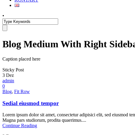
•
Blog Medium With Right Sideb
Caption placed here
Sticky Post
3
Dez
admin
0
Blog
,
Fit Row
Sedial eiusmod tempor
Lorem ipsum dolor sit amet, consectetur adipisici elit, sed eiusmod te
Magna pars studiorum, prodita quaerimus....
Continue Reading