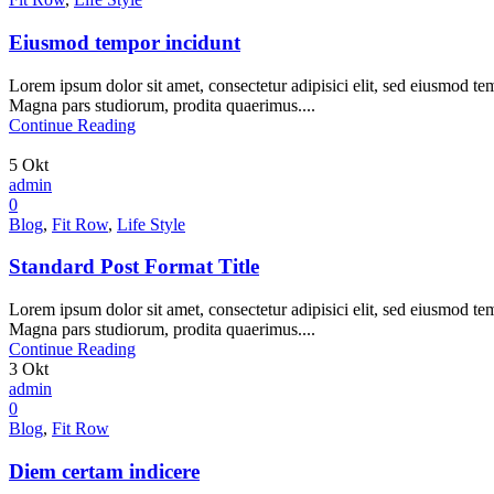
Eiusmod tempor incidunt
Lorem ipsum dolor sit amet, consectetur adipisici elit, sed eiusmod te
Magna pars studiorum, prodita quaerimus....
Continue Reading
5
Okt
admin
0
Blog
,
Fit Row
,
Life Style
Standard Post Format Title
Lorem ipsum dolor sit amet, consectetur adipisici elit, sed eiusmod te
Magna pars studiorum, prodita quaerimus....
Continue Reading
3
Okt
admin
0
Blog
,
Fit Row
Diem certam indicere