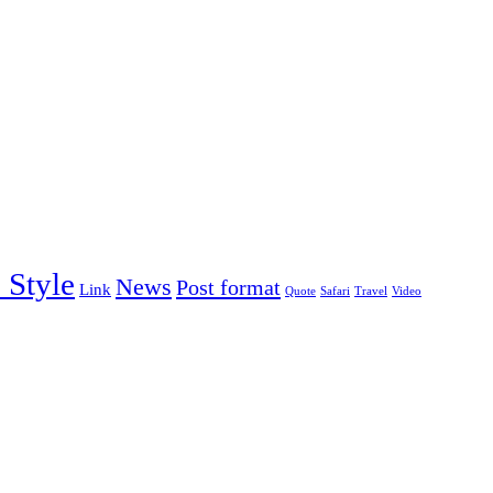
 Style
News
Post format
Link
Quote
Safari
Travel
Video