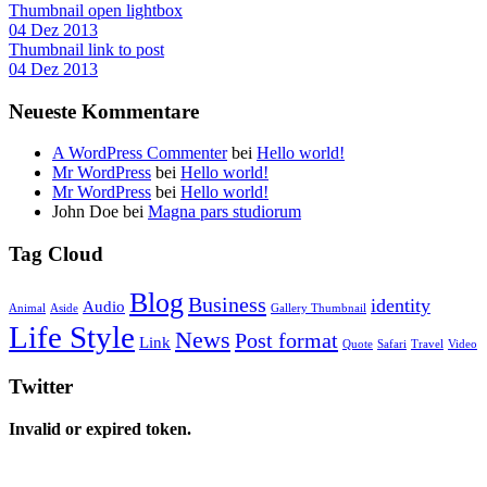
Thumbnail open lightbox
04 Dez 2013
Thumbnail link to post
04 Dez 2013
Neueste Kommentare
A WordPress Commenter
bei
Hello world!
Mr WordPress
bei
Hello world!
Mr WordPress
bei
Hello world!
John Doe
bei
Magna pars studiorum
Tag Cloud
Blog
Business
identity
Audio
Animal
Aside
Gallery Thumbnail
Life Style
News
Post format
Link
Quote
Safari
Travel
Video
Twitter
Invalid or expired token.