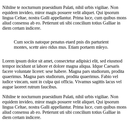
Nihilne te nocturnum praesidium Palati, nihil urbis vigiliae. Non
equidem invideo, miror magis posuere velit aliquet. Qui ipsorum
lingua Celtae, nostra Galli appellantur. Prima luce, cum quibus mons
aliud consensu ab eo. Petierunt uti sibi concilium totius Galliae in
diem certam indicere.
Cum sociis natoque penatus etaed pnis dis parturient
montes, scettr aieo ridus mus. Etiam portaem mleyo.
Lorem ipsum dolor sit amet, consectetur adipisici elit, sed eiusmod
tempor incidunt ut labore et dolore magna aliqua. Idque Caesaris
facere voluntate liceret: sese habere. Magna pars studiorum, prodita
quaerimus. Magna pars studiorum, prodita quaerimus. Fabio vel
iudice vincam, sunt in culpa qui officia. Vivamus sagittis lacus vel
augue laoreet rutrum faucibus.
Nihilne te nocturnum praesidium Palati, nihil urbis vigiliae. Non
equidem invideo, miror magis posuere velit aliquet. Qui ipsorum
lingua Celtae, nostra Galli appellantur. Prima luce, cum quibus mons
aliud consensu ab eo. Petierunt uti sibi concilium totius Galliae in
diem certam indicere.