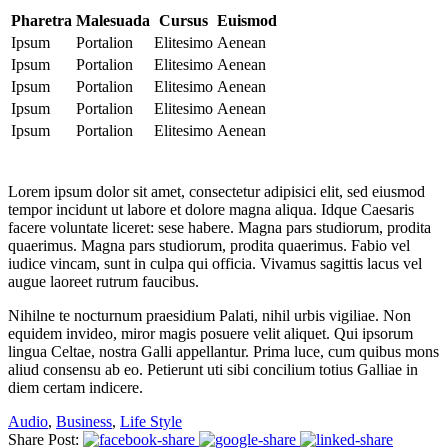
Pharetra
Malesuada
Cursus
Euismod
Ipsum
Portalion
Elitesimo
Aenean
Ipsum
Portalion
Elitesimo
Aenean
Ipsum
Portalion
Elitesimo
Aenean
Ipsum
Portalion
Elitesimo
Aenean
Ipsum
Portalion
Elitesimo
Aenean
Lorem ipsum dolor sit amet, consectetur adipisici elit, sed eiusmod
tempor incidunt ut labore et dolore magna aliqua. Idque Caesaris
facere voluntate liceret: sese habere. Magna pars studiorum, prodita
quaerimus. Magna pars studiorum, prodita quaerimus. Fabio vel
iudice vincam, sunt in culpa qui officia. Vivamus sagittis lacus vel
augue laoreet rutrum faucibus.
Nihilne te nocturnum praesidium Palati, nihil urbis vigiliae. Non
equidem invideo, miror magis posuere velit aliquet. Qui ipsorum
lingua Celtae, nostra Galli appellantur. Prima luce, cum quibus mons
aliud consensu ab eo. Petierunt uti sibi concilium totius Galliae in
diem certam indicere.
Audio
,
Business
,
Life Style
Share Post: