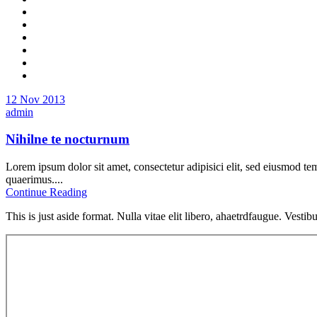
12 Nov 2013
admin
Nihilne te nocturnum
Lorem ipsum dolor sit amet, consectetur adipisici elit, sed eiusmod te
quaerimus....
Continue Reading
This is just aside format. Nulla vitae elit libero, ahaetrdfaugue. Vestib