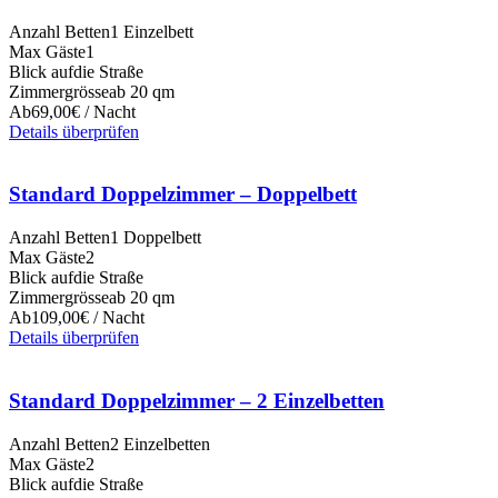
Anzahl Betten
1 Einzelbett
Max Gäste
1
Blick auf
die Straße
Zimmergrösse
ab 20 qm
Ab
69,00€ / Nacht
Details überprüfen
Standard Doppelzimmer – Doppelbett
Anzahl Betten
1 Doppelbett
Max Gäste
2
Blick auf
die Straße
Zimmergrösse
ab 20 qm
Ab
109,00€ / Nacht
Details überprüfen
Standard Doppelzimmer – 2 Einzelbetten
Anzahl Betten
2 Einzelbetten
Max Gäste
2
Blick auf
die Straße