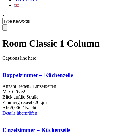
•
Room Classic 1 Column
Captions line here
Doppelzimmer – Küchenzeile
Anzahl Betten
2 Einzelbetten
Max Gäste
2
Blick auf
die Straße
Zimmergrösse
ab 20 qm
Ab
69,00€ / Nacht
Details überprüfen
Einzelzimmer – Küchenzeile