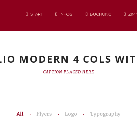
START
INFOS
BUCHUNG
ZIM
IO MODERN 4 COLS WIT
CAPTION PLACED HERE
All
Flyers
Logo
Typography
•
•
•